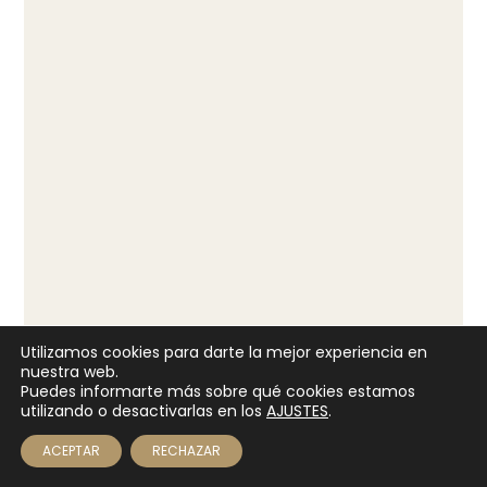
Certificado de defunción
Utilizamos cookies para darte la mejor experiencia en
nuestra web.
Puedes informarte más sobre qué cookies estamos
utilizando o desactivarlas en los
AJUSTES
.
presupuesto
📞 822 043 335 — Solicitar cita
detallado desde la primera cita
ACEPTAR
RECHAZAR
Solicita cita