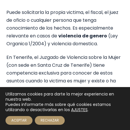
Puede solicitarla la propia victima, el fiscal, el juez
de oficio o cualquier persona que tenga
conocimiento de los hechos. Es especialmente
relevante en casos de
violencia de genero
(Ley
Organica 1/2004) y violencia domestica.
En Tenerife, el Juzgado de Violencia sobre la Mujer
(con sede en Santa Cruz de Tenerife) tiene
competencia exclusiva para conocer de estos
asuntos cuando la victima es mujer y existe o ha
existido relacion sentimental con el agresor.
Utilizamos cookies para darte la mejor experiencia en
nuestra web.
Puedes informarte más sobre qué cookies estamos
Cancelacion de antecedentes
utilizando o desactivarlas en los
AJUSTES
.
penales
🚨 822 043 335 — Urgencias penales
ACEPTAR
RECHAZAR
Los antecedentes penales no son permanentes. Se