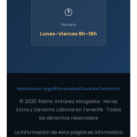
🕐
Horario
Lunes–Viernes 9h–18h
Inicio
Aviso Legal
Privacidad
Cookies
Contacto
© 2026 Álamo Antúnez Abogados · Horas
Extra y Derecho Laboral en Tenerife · Todos
los derechos reservados
La información de esta página es informativa