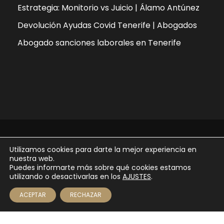
Estrategia: Monitorio vs Juicio | Álamo Antúnez
Devolución Ayudas Covid Tenerife | Abogados
Abogado sanciones laborales en Tenerife
Copyright 2026 - ÁLAMO | ANTÚNEZ abogados |
Utilizamos cookies para darte la mejor experiencia en
diseñado por
YAG comunicación
nuestra web.
Puedes informarte más sobre qué cookies estamos
Aviso legal
Política de privacidad
utilizando o desactivarlas en los
AJUSTES
.
Política de cookies
📞 822 043 335 — Consulta especializada
ACEPTAR
RECHAZAR