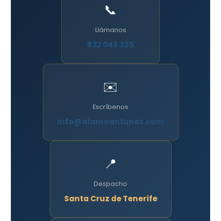
📞
Llámanos
822 043 335
✉️
Escríbenos
info@alamoantunez.com
📍
Despacho
Santa Cruz de Tenerife