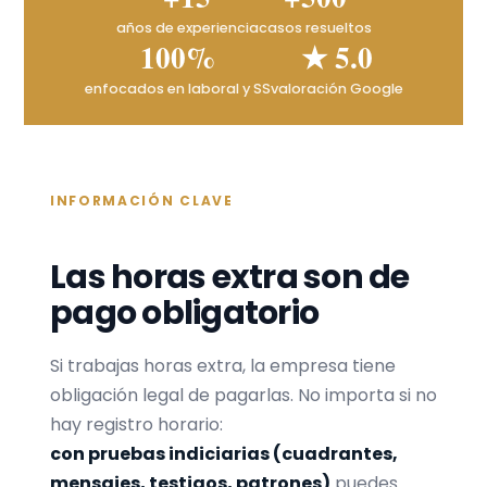
años de experiencia
casos resueltos
100%
★ 5.0
enfocados en laboral y SS
valoración Google
INFORMACIÓN CLAVE
Las horas extra son de
pago obligatorio
Si trabajas horas extra, la empresa tiene
obligación legal de pagarlas. No importa si no
hay registro horario:
con pruebas indiciarias (cuadrantes,
mensajes, testigos, patrones)
puedes