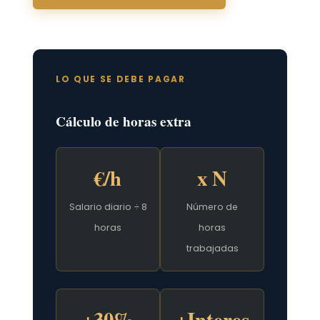
LO QUE SE DEBE PAGAR
Cálculo de horas extra
€/h
x N
Salario diario ÷ 8
Número de
horas
horas
trabajadas
+30%
+Interes