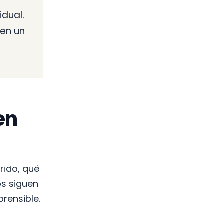
dual.
en un
en
rido, qué
os siguen
rensible.