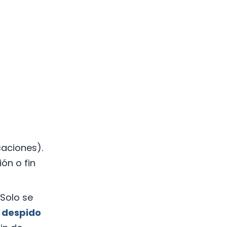
,
caciones).
ón o fin
 Solo se
;
despido