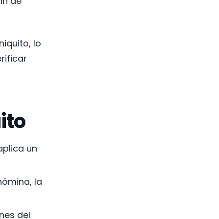
fin de
quito, lo
ificar
ito
aplica un
nómina, la
nes del