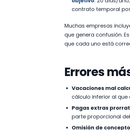
objetivo
: 20 días/año;
contrato temporal pos
Muchas empresas incluyen
que genera confusión. Es
que cada uno está corre
Errores más
Vacaciones mal calc
cálculo inferior al qu
Pagas extras prorra
parte proporcional debe
Omisión de concept