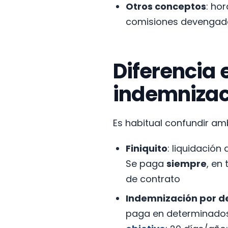
Otros conceptos
: ho
comisiones devengadas
Diferencia e
indemnizac
Es habitual confundir a
Finiquito
: liquidació
Se paga
siempre
, en
de contrato
Indemnización por d
paga en determinados