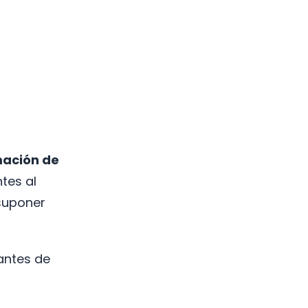
mación de
tes al
 suponer
 antes de