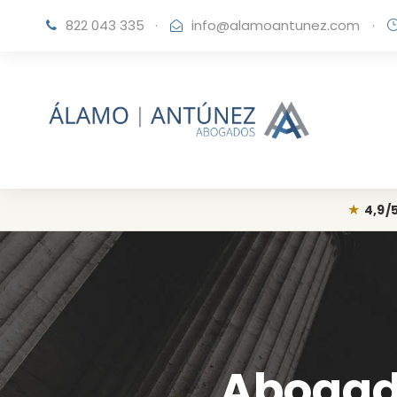
822 043 335
·
info@alamoantunez.com
·
★
4,9/
Abogado