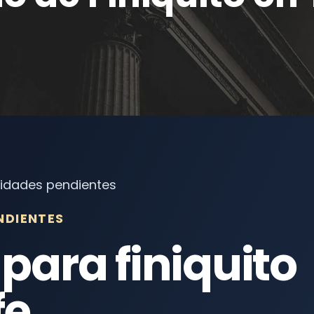
ntidades pendientes
NDIENTES
ara finiquito
fe