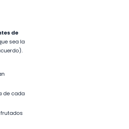
ntes de
que sea la
acuerdo).
an
a de cada
sfrutados