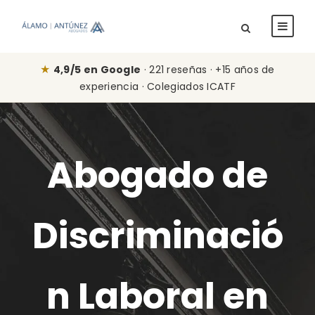
★
4,9/5 en Google
· 221 reseñas · +15 años de
experiencia · Colegiados ICATF
Abogado de
Discriminació
n Laboral en