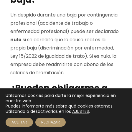
Un despido durante una baja por contingencia
profesional (accidente de trabajo o
enfermedad profesional) puede ser declarado
nulo
si se acredita que la causa real es la
propia baja (discriminación por enfermedad,
Ley 15/2022 de igualdad de trato). Si es nulo, la
empresa debe readmitirte con abono de los
salarios de tramitación.
¿Pueden obligarme a
Utilizamos cookies para darte la mejor experiencia en
usar productos
nuestra web.
Puedes informarte más sobre qué cookies estamos
químicos sin
utilizando o desactivarlas en los
AJUSTES
.
protección?
ACEPTAR
RECHAZAR