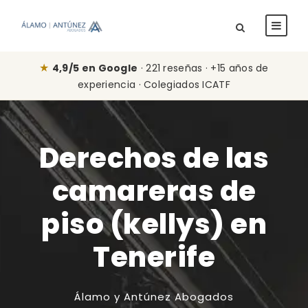
★
4,9/5 en Google
· 221 reseñas · +15 años de
experiencia · Colegiados ICATF
Derechos de las
camareras de
piso (kellys) en
Tenerife
Álamo y Antúnez Abogados