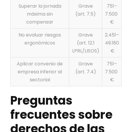
Superar la jornada
Grave
751–
máxima sin
(art. 7.5)
7.500
compensar
€
No evaluar riesgos
Grave
2.451–
ergonómicos
(art. 12.1
49.180
LPRL/LISOS)
€
Aplicar convenio de
Grave
751–
empresa inferior al
(art. 7.4)
7.500
sectorial
€
Preguntas
frecuentes sobre
derechos de las