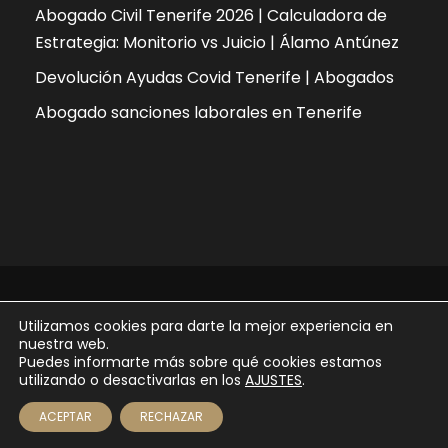
Abogado Civil Tenerife 2026 | Calculadora de
Estrategia: Monitorio vs Juicio | Álamo Antúnez
Devolución Ayudas Covid Tenerife | Abogados
Abogado sanciones laborales en Tenerife
Copyright 2026 - ÁLAMO | ANTÚNEZ abogados |
Utilizamos cookies para darte la mejor experiencia en
diseñado por
YAG comunicación
nuestra web.
Puedes informarte más sobre qué cookies estamos
Aviso legal
Política de privacidad
utilizando o desactivarlas en los
AJUSTES
.
Política de cookies
ACEPTAR
RECHAZAR