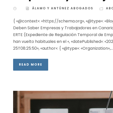
ÁLAMO Y ANTÚNEZ ABOGADOS
AB
{ «@context»: «https://schema.org», «@type»: «Blog
Deben Saber Empresas y Trabajadores en Canarias», 
ERTE (Expediente de Regulación Temporal de Empl
han vuelto habituales en el «, «datePublished»: «2
25T08:25:50», «author»: { «@type»: «Organization»,...
READ MORE